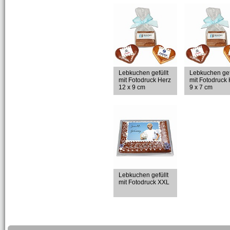
Lebkuchen gefüllt
Lebkuchen gef
mit Fotodruck Herz
mit Fotodruck
12 x 9 cm
9 x 7 cm
Lebkuchen gefüllt
mit Fotodruck XXL