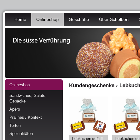
Home
Onlineshop
Geschäfte
Über Schelbert
Onlineshop
Kundengeschenke › Lebkuche
Sandwiches, Salate,
Gebäcke
Apéro
Pralinés / Konfekt
Torten
Spezialitäten
Lebkuchen gefüllt
Lebkuchen gef