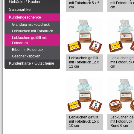
Gebäcke / Kuchen
mit Fotodruck 5 x 5
mit Fotodruck 
cm
cm
Saisonartikel
Kundengeschenke
Gianduja mit Fotodruck
Lebkuchen mit Fotodruck
Lebkuchen gefüllt mit
Fotodruck
Biber mit Fotodruck
Geschenksboxen
Lebkuchen gefüllt
Lebkuchen gef
mit Fotodruck 12 x
mit Fotodruck 
Kundenkarte / Gutscheine
12 cm
cm
Lebkuchen gefüllt
Lebkuchen gef
mit Fotodruck 15 x
mit Fotodruck
10 cm
Rund 6 cm