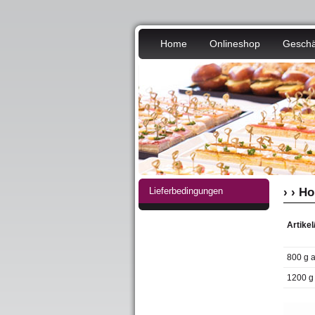
Home
Onlineshop
Geschä
Lieferbedingungen
› › H
Artike
800 g a
1200 g 