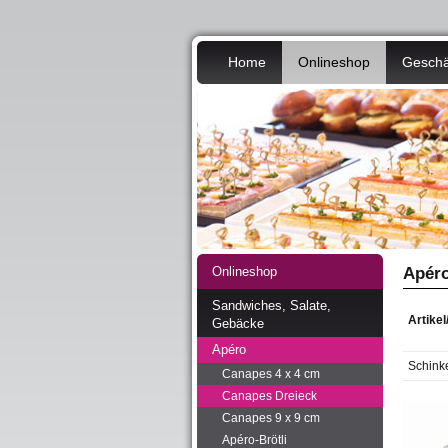
Home
Onlineshop
Geschä
Onlineshop
Apéro
Sandwiches, Salate,
Artike
Gebäcke
Apéro
Schink
Canapes 4 x 4 cm
Canapes Dreieck
Canapes 9 x 9 cm
Apéro-Brötli