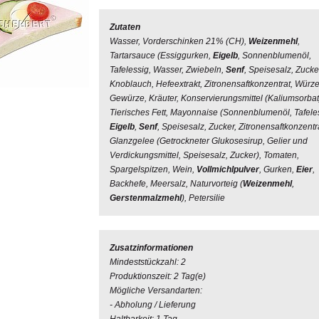
Zutaten
Wasser, Vorderschinken 21% (CH),
Weizenmehl
,
Tartarsauce (Essiggurken,
Eigelb
, Sonnenblumenöl,
Tafelessig, Wasser, Zwiebeln,
Senf
, Speisesalz, Zucke
Knoblauch, Hefeextrakt, Zitronensaftkonzentrat, Würze
Gewürze, Kräuter, Konservierungsmittel (Kaliumsorbat)
Tierisches Fett, Mayonnaise (Sonnenblumenöl, Tafele
Eigelb
,
Senf
, Speisesalz, Zucker, Zitronensaftkonzentra
Glanzgelee (Getrockneter Glukosesirup, Gelier und
Verdickungsmittel, Speisesalz, Zucker), Tomaten,
Spargelspitzen, Wein,
Vollmichlpulver
, Gurken,
Eier
,
Backhefe, Meersalz, Naturvorteig (
Weizenmehl
,
Gerstenmalzmehl
), Petersilie
Zusatzinformationen
Mindeststückzahl: 2
Produktionszeit: 2 Tag(e)
Mögliche Versandarten:
- Abholung / Lieferung