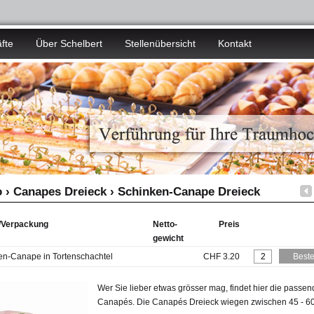
fte
Über Schelbert
Stellenübersicht
Kontakt
 › Canapes Dreieck › Schinken-Canape Dreieck
l/Verpackung
Netto-
Preis
gewicht
en-Canape in Tortenschachtel
CHF 3.20
Wer Sie lieber etwas grösser mag, findet hier die passe
Canapés. Die Canapés Dreieck wiegen zwischen 45 - 60