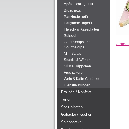
Apéro-Brötli gefüllt
Bruschetta
Partybrote gefüllt
Partybrote ungefüllt
Fleisch- & Käseplatten
Spiessli
Gemüsedips und
zurück...
Gourmetdips
Mini Salate
Snacks & Wähen
Süsse Häppchen
Früchtekorb
Wein & Kalte Getränke
Dienstleistungen
Pralinés / Konfekt
Torten
Spezialitäten
Gebäcke / Kuchen
Saisonartikel