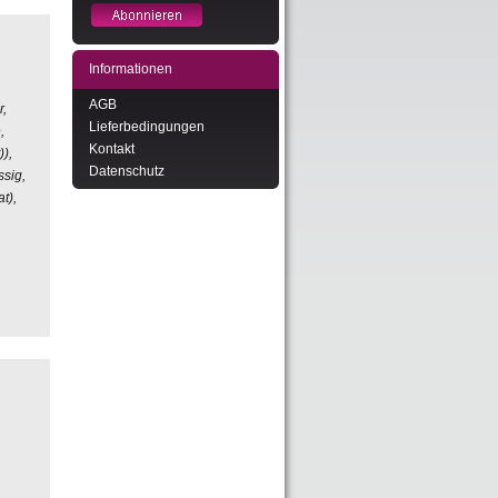
Informationen
AGB
r,
Lieferbedingungen
,
Kontakt
),
Datenschutz
ssig,
t),