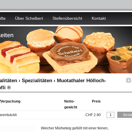
fte
Über Schelbert
Stellenübersicht
Kontakt
alitäten › Spezialitäten › Muotathaler Hölloch-
fli ®
l/Verpackung
Netto-
Preis
gewicht
rentsäckli
CHF 2.90
Weicher Mürbeteig gefüllt mit einer feinen,