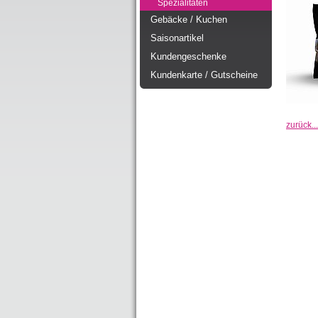
Spezialitäten
Gebäcke / Kuchen
Saisonartikel
Kundengeschenke
Kundenkarte / Gutscheine
zurück...