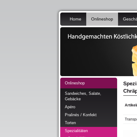
Home
Onlineshop
Geschä
Onlineshop
Spezi
Chräp
Sandwiches, Salate,
Gebäcke
Artike
Apéro
Pralinés / Konfekt
Transpa
Torten
Spezialitäten