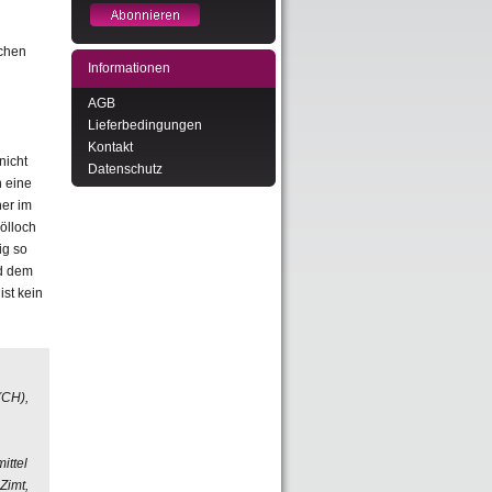
schen
Informationen
AGB
Lieferbedingungen
Kontakt
nicht
Datenschutz
n eine
ner im
ölloch
tig so
nd dem
st kein
(CH),
ittel
Zimt,