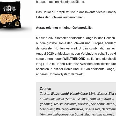
hausgemachten Haselnussfüllung.
Das Hölloch-Chräpfli wurde in das Inventar des kulinari
Erbes der Schweiz aufgenommen
.
Ausgezeichnet mit einer Goldmedaille.
Mit rund 207 Kilometer erforschter Länge ist das Hölloch 
nur die grösste Höhle der Schweiz und Europas, sonder
der grössten Höhlen weltweit. Und in Kombination mit ei
August 2020 entdeckten neuen Verbindung schafft das H
sogar einen neuen
WELTREKORD
: so tief und gleichzei
lang (1033 m Höhen-Differenz zwischen dem tiefsten u
höchsten Punkt der Höhle und 207 km erforschte Länge) i
anderes Höhlen-System der Welt!
Zutaten
Zucker,
Weizenmehl
,
Haselnüsse
13%, Wasser,
Eier
Feuchthaltemittel (Sorbit), Glukose, Rapsöl (teilweise
gehärtet), Maisquellstärke, Kokosöl, Sonnenblumenöl,
Maisdunst,
Weizenquellstärke
, Speisesalz, Backtriebm
(Ammoniumhydrogencarbonat, Magnesiumcarbonat), 